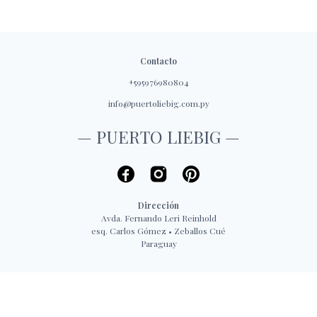
Contacto
+595976980804
info@puertoliebig.com.py
— PUERTO LIEBIG —
Dirección
Avda. Fernando Leri Reinhold
esq. Carlos Gómez • Zeballos Cué
Paraguay